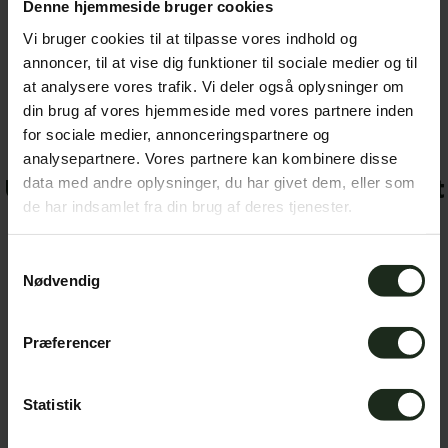
Denne hjemmeside bruger cookies
Alle priser er ex
moms.
Vi bruger cookies til at tilpasse vores indhold og
annoncer, til at vise dig funktioner til sociale medier og til
at analysere vores trafik. Vi deler også oplysninger om
din brug af vores hjemmeside med vores partnere inden
for sociale medier, annonceringspartnere og
analysepartnere. Vores partnere kan kombinere disse
Udfyld formular og bliv kontaktet
data med andre oplysninger, du har givet dem, eller som
de har indsamlet fra din brug af deres tjenester.
Er du interesseret i at annoncere på jobpotalen?
Samtykkevalg
Nødvendig
Alt du skal gøre, er, at udfylde kontaktformularen
nedenfor og angive hvilken pakke I er
Præferencer
interesseret i.
Så bliver du kontaktet.
Statistik