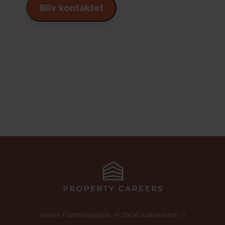
Vester Farimagsgade 41, 1606 København V