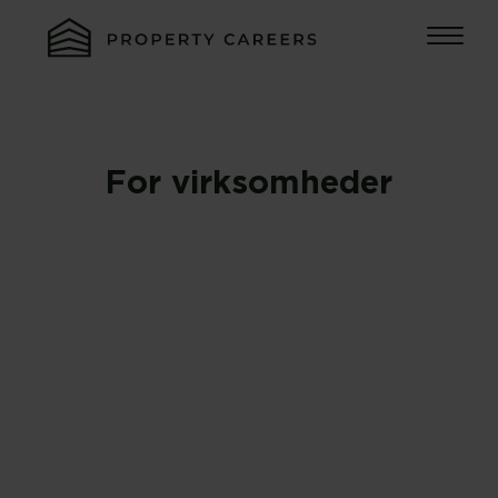
For virksomheder
Vil du annoncere efter din næste
medarbejdere på
ejendomsbranchens fælles
jobportal?
Jobportalen er en del af
EjendomDanmarks
rekrutteringsindsats, der skal være
med til at skabe mere synlighed om